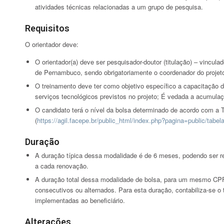
atividades técnicas relacionadas a um grupo de pesquisa.
Requisitos
O orientador deve:
O orientador(a) deve ser pesquisador-doutor (titulação) – vincula
de Pernambuco, sendo obrigatoriamente o coordenador do projet
O treinamento deve ter como objetivo específico a capacitação 
serviços tecnológicos previstos no projeto; É vedada a acumula
O candidato terá o nível da bolsa determinado de acordo com 
(
https://agil.facepe.br/public_html/index.php?pagina=public/tabel
Duração
A duração típica dessa modalidade é de 6 meses, podendo ser re
a cada renovação.
A duração total dessa modalidade de bolsa, para um mesmo CPF,
consecutivos ou alternados. Para esta duração, contabiliza-se 
implementadas ao beneficiário.
Alterações