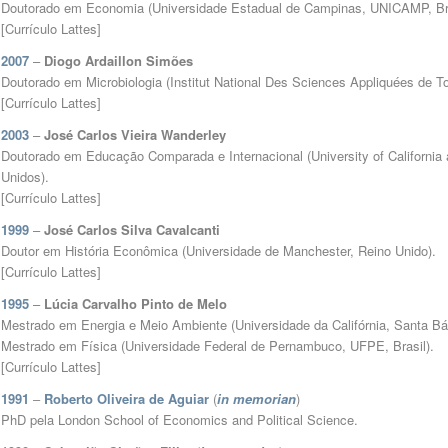
Doutorado em Economia (Universidade Estadual de Campinas, UNICAMP, Bra
[
Currículo Lattes
]
2007
–
Diogo Ardaillon Simões
Doutorado em Microbiologia (Institut National Des Sciences Appliquées de T
[
Currículo Lattes
]
2003
–
José Carlos Vieira Wanderley
Doutorado em Educação Comparada e Internacional (University of California
Unidos).
[
Currículo Lattes
]
1999
–
José Carlos Silva Cavalcanti
Doutor em História Econômica (Universidade de Manchester, Reino Unido).
[
Currículo Lattes
]
1995
–
Lúcia Carvalho Pinto de Melo
Mestrado em Energia e Meio Ambiente (Universidade da Califórnia, Santa B
Mestrado em Física (Universidade Federal de Pernambuco, UFPE, Brasil)
.
[
Currículo Lattes
]
1991
–
Roberto Oliveira de Aguiar
(
in memorian
)
PhD pela London School of Economics and Political Science.