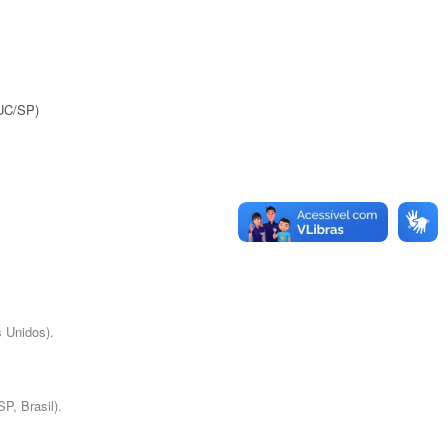
PUC/SP)
s Unidos).
P, Brasil).