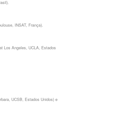
sil).
oulouse,
INSAT, França).
 at Los Angeles,
UCLA, Estados
árbara, UCSB,
Estados Unidos) e