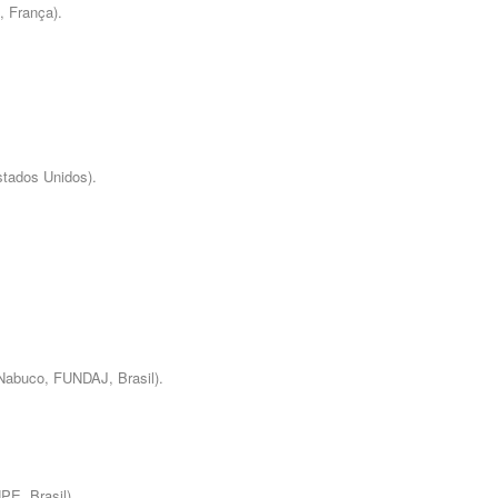
, França).
stados Unidos).
Nabuco, FUNDAJ, Brasil).
E, Brasil).