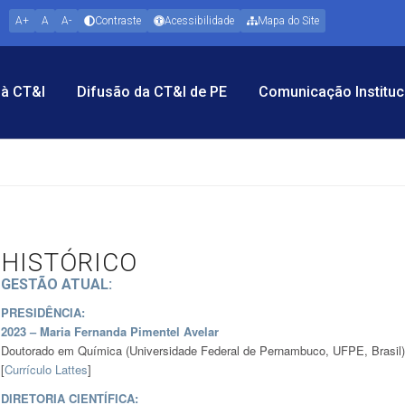
A+
A
A-
Contraste
Acessibilidade
Mapa do Site
à CT&I
Difusão da CT&I de PE
Comunicação Instituc
HISTÓRICO
GESTÃO ATUAL:
PRESIDÊNCIA:
2023 – Maria Fernanda Pimentel Avelar
Doutorado em Química (Universidade Federal de Pernambuco, UFPE, Brasil)
[
Currículo Lattes
]
DIRETORIA CIENTÍFICA: