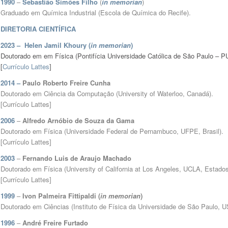
1990
–
Sebastião Simões Filho
(
in memorian
)
Graduado em Química Industrial (Escola de Química do Recife).
DIRETORIA CIENTÍFICA
2023 –
Helen Jamil Khoury (
in memorian
)
Doutorado em em Física (Pontifícia Universidade Católica de São Paulo – 
[
Currículo Lattes
]
2014 –
Paulo Roberto Freire Cunha
Doutorado em Ciência da Computação (University of Waterloo, Canadá).
[
Currículo Lattes
]
2006
–
Alfredo Arnóbio de Souza da Gama
Doutorado em Física (Universidade Federal de Pernambuco, UFPE, Brasil).
[
Currículo Lattes
]
2003
–
Fernando Luis de Araujo Machado
Doutorado em Física (University of California at Los Angeles, UCLA, Estado
[
Currículo Lattes
]
1999
–
Ivon Palmeira Fittipaldi (
in memorian
)
Doutorado em Ciências (Instituto de Física da Universidade de São Paulo, US
1996
–
André Freire Furtado