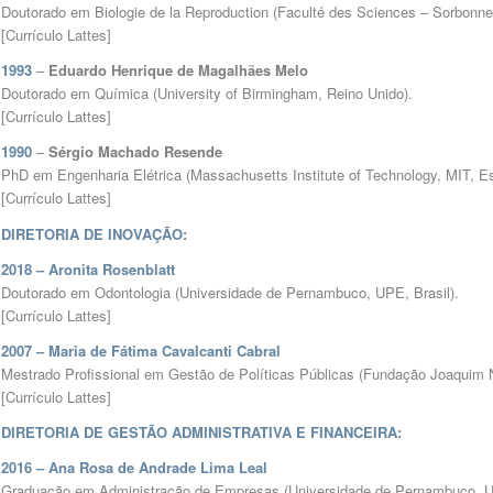
Doutorado em Biologie de la Reproduction (Faculté des Sciences – Sorbonne
[
Currículo Lattes
]
1993
–
Eduardo Henrique de Magalhães Melo
Doutorado em Química (University of Birmingham, Reino Unido).
[
Currículo Lattes]
1990
–
Sérgio Machado Resende
PhD em Engenharia Elétrica (Massachusetts Institute of Technology, MIT, E
[
Currículo Lattes]
DIRETORIA DE INOVAÇÃO:
2018 – Aronita Rosenblatt
Doutorado em Odontologia (Universidade de Pernambuco, UPE, Brasil).
[
Currículo Lattes
]
2007 – Maria de Fátima Cavalcanti Cabral
Mestrado Profissional em Gestão de Políticas Públicas (Fundação Joaquim 
[
Currículo Lattes
]
DIRETORIA DE GESTÃO ADMINISTRATIVA E FINANCEIRA:
2016 –
Ana Rosa de Andrade Lima Leal
Graduação em Administração de Empresas (Universidade de Pernambuco, UP