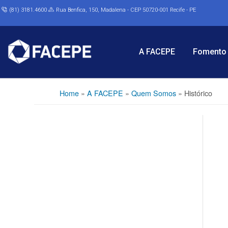
(81) 3181.4600
Rua Benfica, 150, Madalena - CEP 50720-001 Recife - PE
A FACEPE
Fomento 
Home
»
A FACEPE
»
Quem Somos
»
Histórico