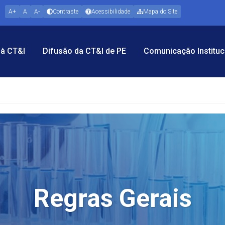
A+
A
A-
Contraste
Acessibilidade
Mapa do Site
à CT&I
Difusão da CT&I de PE
Comunicação Instituc