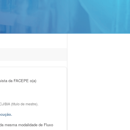
lsista da FACEPE o(a)
/BIA (título de mestre).
ecução.
 da mesma modalidade de Fluxo