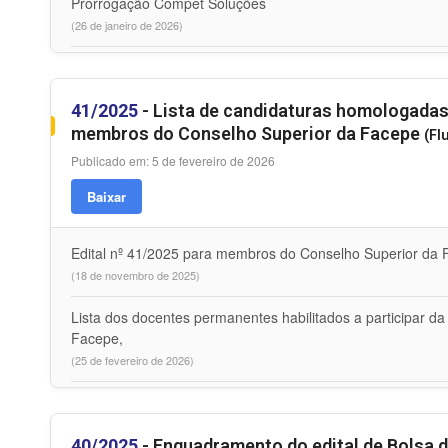
Prorrogação Compet Soluções
(26 de janeiro de 2026)
41/2025
- Lista de candidaturas homologadas 
membros do Conselho Superior da Facepe
(Fl
Publicado em: 5 de fevereiro de 2026
Baixar
Edital nº 41/2025 para membros do Conselho Superior da
(18 de novembro de 2025)
Lista dos docentes permanentes habilitados a participar 
Facepe,
(25 de fevereiro de 2026)
40/2025
- Enquadramento do edital de Bolsa 