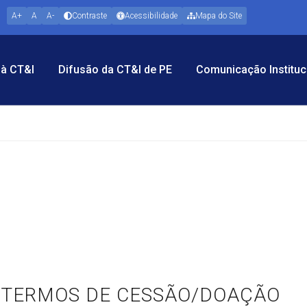
A+
A
A-
Contraste
Acessibilidade
Mapa do Site
à CT&I
Difusão da CT&I de PE
Comunicação Instituc
TERMOS DE CESSÃO/DOAÇÃO