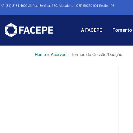
(81) 3181.4600
Rua Benfica, 150, Madalena - CEP 50720-001 Recife - PE
A FACEPE
Fomento 
Home
»
Acervos
»
Termos de Cessão/Doação