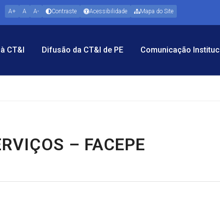
A+
A
A-
Contraste
Acessibilidade
Mapa do Site
à CT&I
Difusão da CT&I de PE
Comunicação Instituc
ERVIÇOS – FACEPE