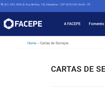
(81) 3181.4600
Rua Benfica, 150, Madalena - CEP 50720-001 Recife - PE
A FACEPE
Fomento 
Home
»
Cartas de Serviços
CARTAS DE S