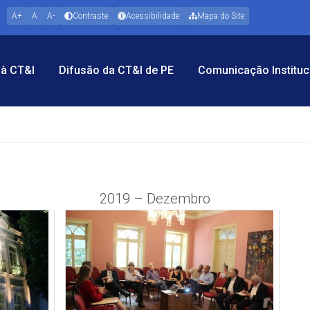
A+
A
A-
Contraste
Acessibilidade
Mapa do Site
à CT&I
Difusão da CT&I de PE
Comunicação Instituc
2019 – Dezembro