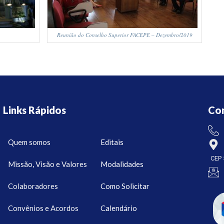
Reunião do Conselho Superior FACEPE – Dezembro/2019
Links Rápidos
Co
Quem somos
Editais
CEP 
Missão, Visão e Valores
Modalidades
Colaboradores
Como Solicitar
Convênios e Acordos
Calendário