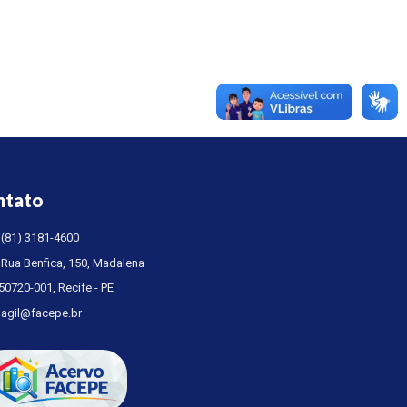
ntato
(81) 3181-4600
Rua Benfica, 150, Madalena
50720-001, Recife - PE
agil@facepe.br