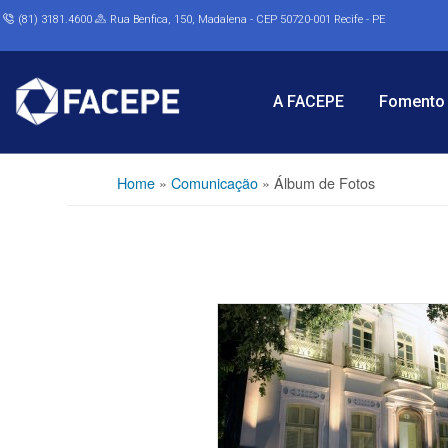
(81) 3181.4600
Rua Benfica, 150, Madalena - CEP 50720-001 Recife - PE
A FACEPE
Fomento 
Home
»
Comunicação
»
Álbum de Fotos