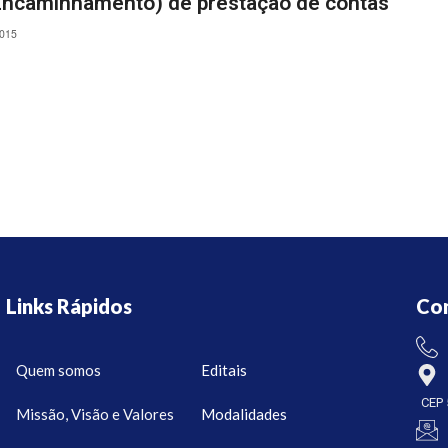
(Encaminhamento) de prestação de contas
2015
Links Rápidos
Co
Quem somos
Editais
CEP 
Missão, Visão e Valores
Modalidades