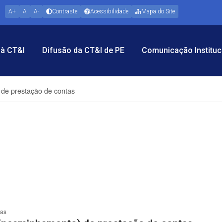
A+
A
A-
Contraste
Acessibilidade
Mapa do Site
à CT&I
Difusão da CT&I de PE
Comunicação Instituc
de prestação de contas
tas