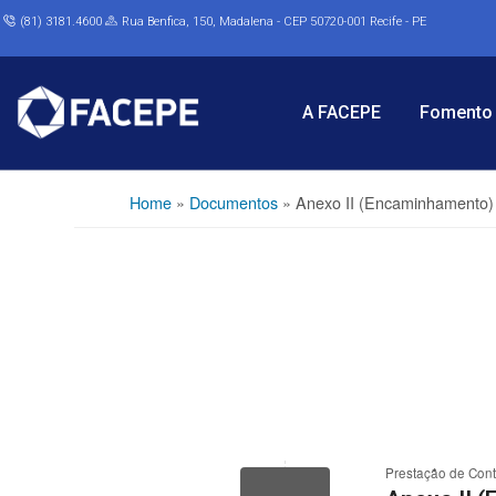
(81) 3181.4600
Rua Benfica, 150, Madalena - CEP 50720-001 Recife - PE
A FACEPE
Fomento 
Home
»
Documentos
»
Anexo II (Encaminhamento) 
Prestação de Con