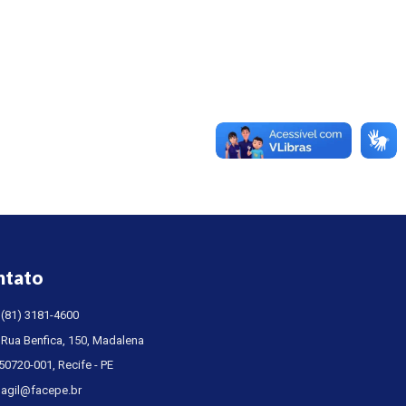
ntato
(81) 3181-4600
Rua Benfica, 150, Madalena
50720-001, Recife - PE
agil@facepe.br