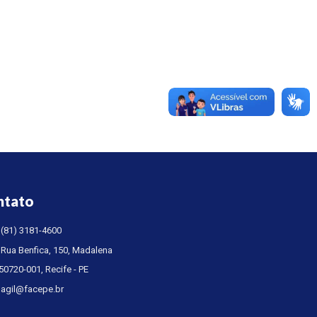
ntato
(81) 3181-4600
Rua Benfica, 150, Madalena
50720-001, Recife - PE
agil@facepe.br