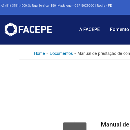
(81) 3181.4600
Rua Benfica, 150, Madalena - CEP 50720-001 Recife - PE
A FACEPE
Fomento 
Home
»
Documentos
»
Manual de prestação de con
Manual de