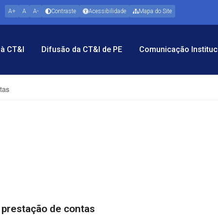
A+
A
A-
Contraste
Acessibilidade
Mapa do Site
à CT&I
Difusão da CT&I de PE
Comunicação Instituc
tas
 prestação de contas