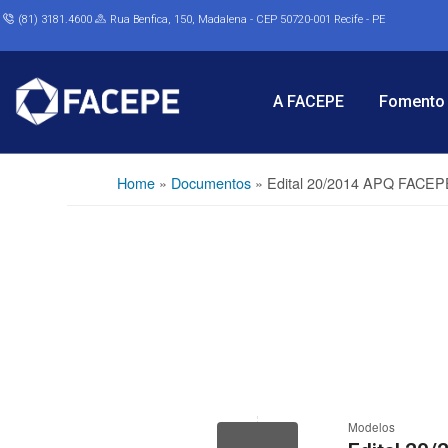
(81) 3181.4600
Rua Benfica, 150, Madalena - CEP 50720-001 Recife - PE
A FACEPE
Fomento 
Home
»
Documentos
»
Edital 20/2014 APQ FACEPE 
Modelos