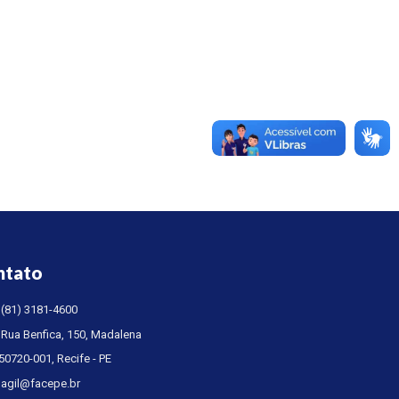
ntato
(81) 3181-4600
Rua Benfica, 150, Madalena
50720-001, Recife - PE
agil@facepe.br