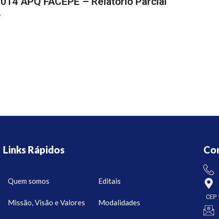
2014 APQ FACEPE – Relatório Parcial
7
Links Rápidos
Co
Quem somos
Editais
CEP 
Missão, Visão e Valores
Modalidades