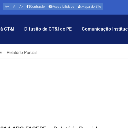
A+
A
A-
Contraste
Acessibilidade
Mapa do Site
à CT&I
Difusão da CT&I de PE
Comunicação Instituc
– Relatório Parcial