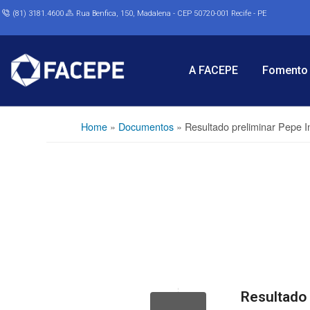
(81) 3181.4600
Rua Benfica, 150, Madalena - CEP 50720-001 Recife - PE
A FACEPE
Fomento 
Home
»
Documentos
»
Resultado preliminar Pepe I
Resultado 