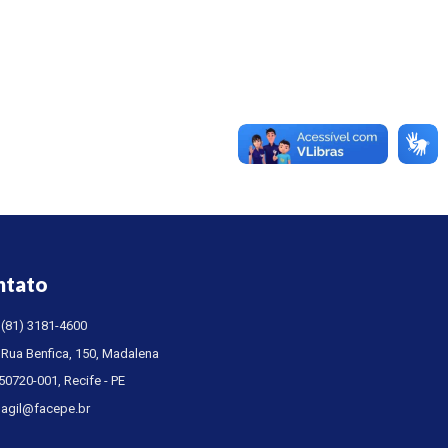
ntato
(81) 3181-4600
Rua Benfica, 150, Madalena
50720-001, Recife - PE
agil@facepe.br