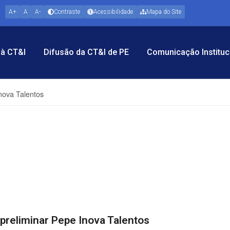
A+
A
A-
Contraste
Acessibilidade
Mapa do Site
à CT&I
Difusão da CT&I de PE
Comunicação Instituc
nova Talentos
preliminar Pepe Inova Talentos