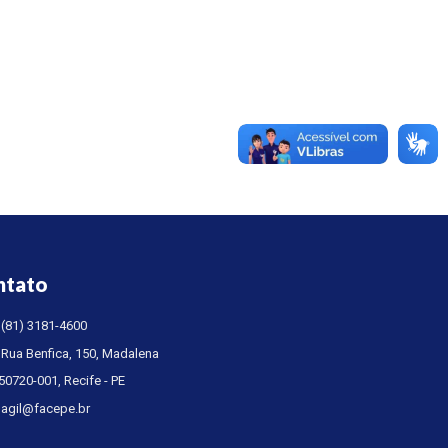
ntato
(81) 3181-4600
Rua Benfica, 150, Madalena
50720-001, Recife - PE
agil@facepe.br