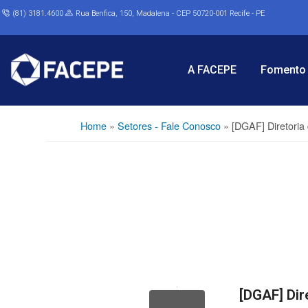
(81) 3181.4600
Rua Benfica, 150, Madalena - CEP 50720-001 Recife - PE
A FACEPE
Fomento 
Home
»
Setores - Fale Conosco
»
[DGAF] Diretoria
[DGAF] Dir