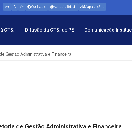
A+
A
A-
Contraste
Acessibilidade
Mapa do Site
à CT&I
Difusão da CT&I de PE
Comunicação Instituc
 de Gestão Administrativa e Financeira
etoria de Gestão Administrativa e Financeira