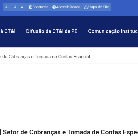
A+
A
A-
Contraste
Acessibilidade
Mapa do Site
à CT&I
Difusão da CT&I de PE
Comunicação Instituc
 de Cobranças e Tomada de Contas Especial
 Setor de Cobranças e Tomada de Contas Espec