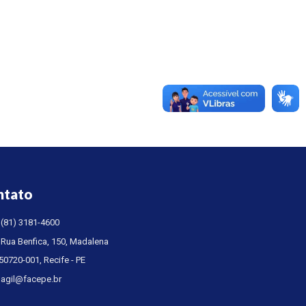
ntato
(81) 3181-4600
Rua Benfica, 150, Madalena
50720-001, Recife - PE
agil@facepe.br