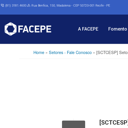
(81) 3181.4600
Rua Benfica, 150, Madalena - CEP 50720-001 Recife - PE
A FACEPE
Fomento 
Home
»
Setores - Fale Conosco
»
[SCTCESP] Setor
[SCTCESP]