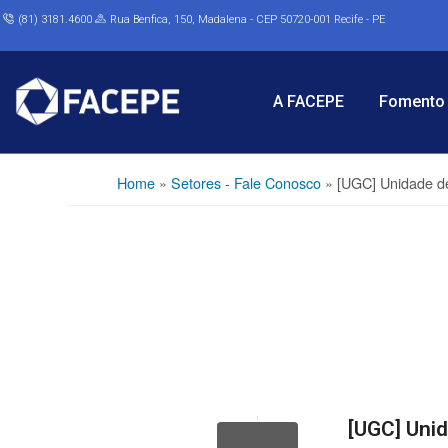
(81) 3181.4600
Rua Benfica, 150, Madalena - CEP 50720-001 Recife - PE
A FACEPE
Fomento 
Home
»
Setores - Fale Conosco
»
[UGC] Unidade d
[UGC] Uni