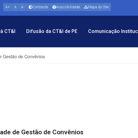
A+
A
A-
Contraste
Acessibilidade
Mapa do Site
à CT&I
Difusão da CT&I de PE
Comunicação Instituc
e Gestão de Convênios
dade de Gestão de Convênios