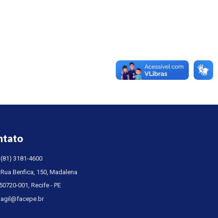
ntato
(81) 3181-4600
Rua Benfica, 150, Madalena
50720-001, Recife - PE
agil@facepe.br