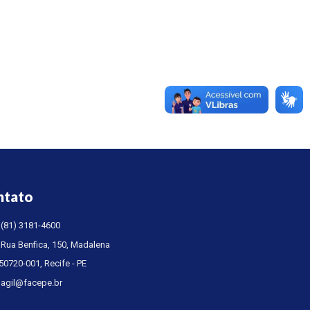
ntato
(81) 3181-4600
Rua Benfica, 150, Madalena
50720-001, Recife - PE
agil@facepe.br