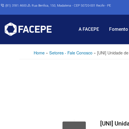
(81) 3181.4600
Rua Benfica, 150, Madalena - CEP 50720-001 Recife - PE
A FACEPE
Fomento 
Home
»
Setores - Fale Conosco
»
[UNI] Unidade de 
[UNI] Unid