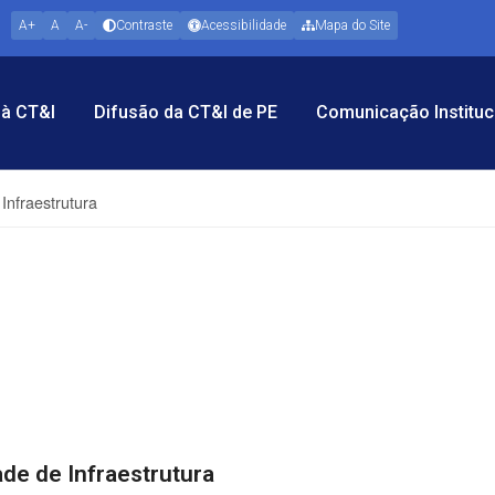
A+
A
A-
Contraste
Acessibilidade
Mapa do Site
à CT&I
Difusão da CT&I de PE
Comunicação Instituc
Infraestrutura
ade de Infraestrutura