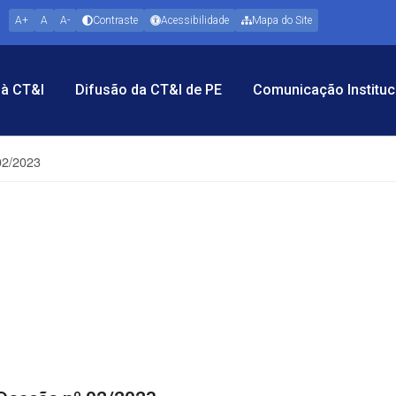
A+
A
A-
Contraste
Acessibilidade
Mapa do Site
à CT&I
Difusão da CT&I de PE
Comunicação Instituc
02/2023