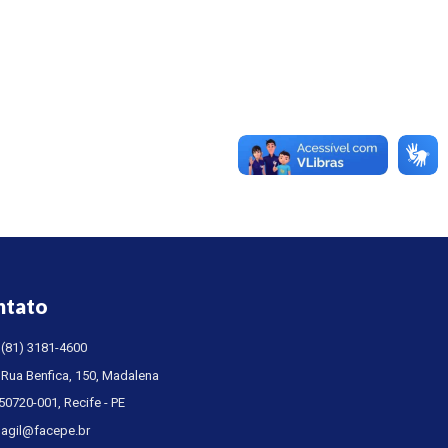
ntato
(81) 3181-4600
Rua Benfica, 150, Madalena
50720-001, Recife - PE
agil@facepe.br