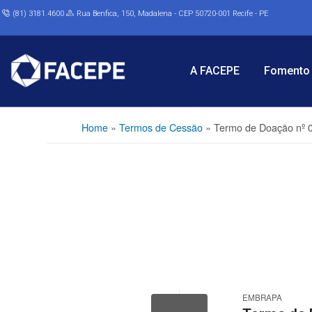
(81) 3181.4600
Rua Benfica, 150, Madalena - CEP 50720-001 Recife - PE
A FACEPE
Fomento 
Home
»
Termos de Cessão
»
Termo de Doação nº 
EMBRAPA