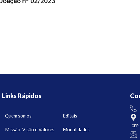
Doação nº 02/2023
Links Rápidos
Co
Quem somos
Editais
CEP 
Missão, Visão e Valores
Modalidades