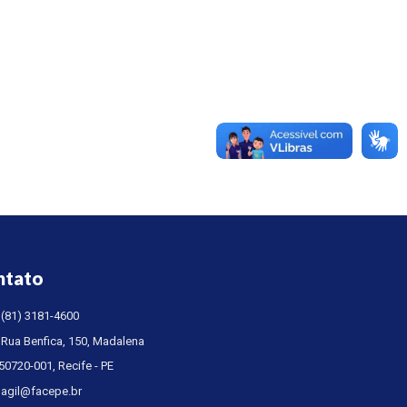
ntato
(81) 3181-4600
Rua Benfica, 150, Madalena
50720-001, Recife - PE
agil@facepe.br