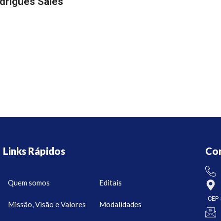
drigues Sales
Links Rápidos
Co
Quem somos
Editais
CEP 
Missão, Visão e Valores
Modalidades