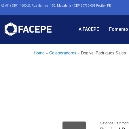
(81) 3181.4600
Rua Benfica, 150, Madalena - CEP 50720-001 Recife - PE
A FACEPE
Fomento 
Home
»
Colaboradores
»
Dogival Rodrigues Sales
Setor de Patrimôn