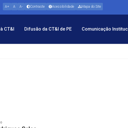
A+
A
A-
Contraste
Acessibilidade
Mapa do Site
à CT&I
Difusão da CT&I de PE
Comunicação Instituc
io