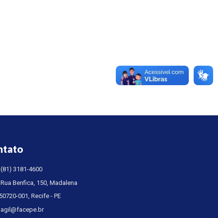
ntato
(81) 3181-4600
Rua Benfica, 150, Madalena
50720-001, Recife - PE
agil@facepe.br