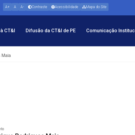
A+
A
A-
Contraste
Acessibilidade
Mapa do Site
à CT&I
Difusão da CT&I de PE
Comunicação Instituc
s Maia
nto