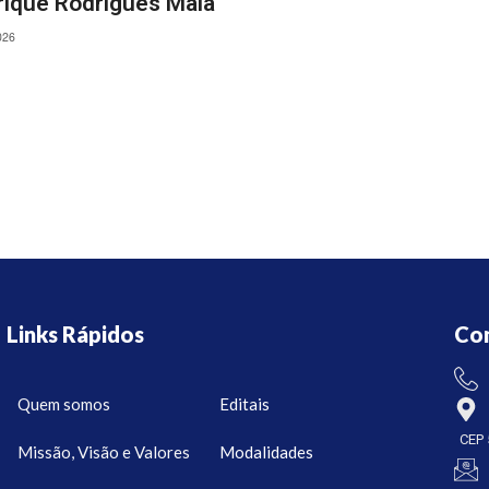
rique Rodrigues Maia
026
Links Rápidos
Co
Quem somos
Editais
CEP 
Missão, Visão e Valores
Modalidades