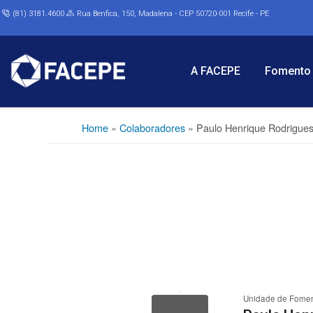
(81) 3181.4600
Rua Benfica, 150, Madalena - CEP 50720-001 Recife - PE
A FACEPE
Fomento 
Home
»
Colaboradores
»
Paulo Henrique Rodrigue
Unidade de Fome