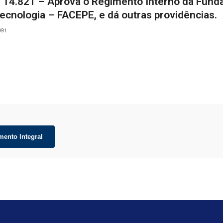
º 14.821 – Aprova o Regimento Interno da Fund
tecnologia – FACEPE, e dá outras providências.
991
mento Integral