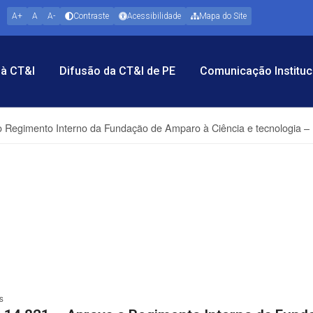
A+
A
A-
Contraste
Acessibilidade
Mapa do Site
à CT&I
Difusão da CT&I de PE
Comunicação Instituc
o Regimento Interno da Fundação de Amparo à Ciência e tecnologia –
s