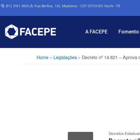
(81) 3181.4600
Rua Benfica, 150, Madalena - CEP 50720-001 Recife - PE
A FACEPE
Fomento 
Home
»
Legislações
»
Decreto nº 14.821 – Aprova 
Decretos Estaduai