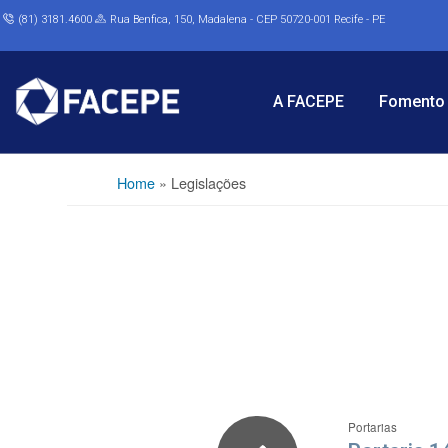
(81) 3181.4600
Rua Benfica, 150, Madalena - CEP 50720-001 Recife - PE
A FACEPE
Fomento 
Home
»
Legislações
Portarias