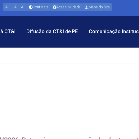
A+
A
A-
Contraste
Acessibilidade
Mapa do Site
à CT&I
Difusão da CT&I de PE
Comunicação Instituc