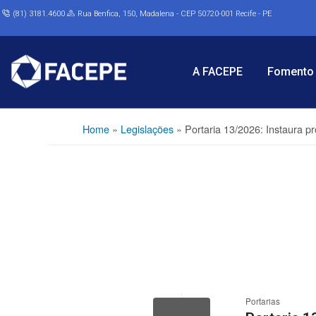
(81) 3181.4600
Rua Benfica, 150, Madalena - CEP 50720-001 Recife - PE
A FACEPE
Fomento 
Home
»
Legislações
»
Portaria 13/2026: Instaura p
Portarias