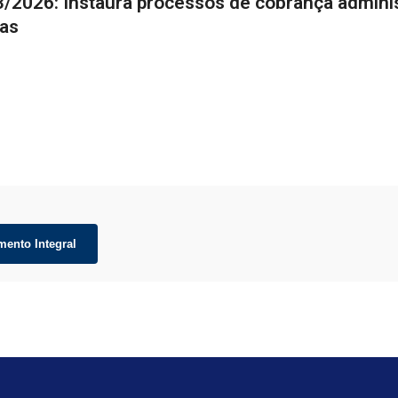
3/2026: Instaura processos de cobrança adminis
ias
mento Integral