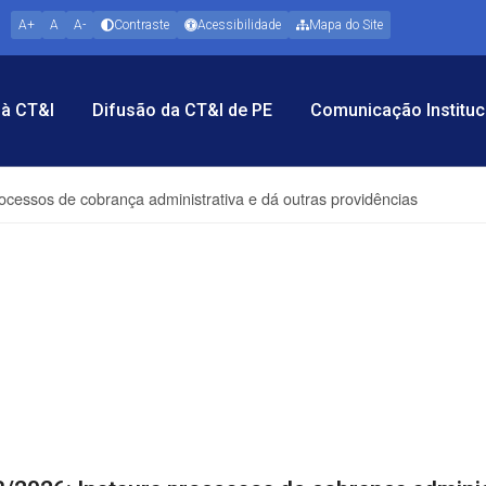
A+
A
A-
Contraste
Acessibilidade
Mapa do Site
à CT&I
Difusão da CT&I de PE
Comunicação Instituc
rocessos de cobrança administrativa e dá outras providências