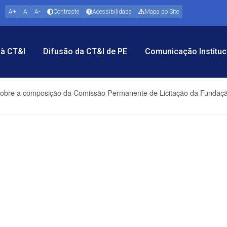
A+
A
A-
Contraste
Acessibilidade
Mapa do Site
à CT&I
Difusão da CT&I de PE
Comunicação Instituc
 sobre a composição da Comissão Permanente de Licitação da Fundaç