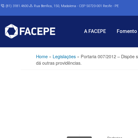
(81) 3181.4600
Rua Benfica, 150, Madalena - CEP 50720-001 Recife - PE
A FACEPE
Fomento 
Home
»
Legislações
»
Portaria 007/2012 – Dispõe
dá outras providências.