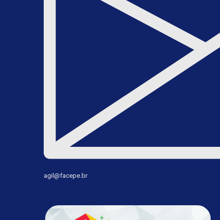
agil@facepe.br