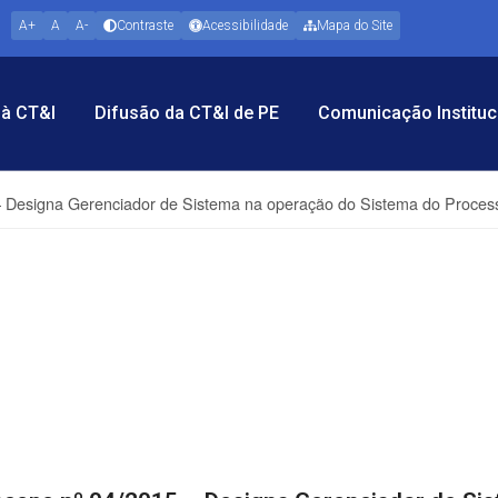
A+
A
A-
Contraste
Acessibilidade
Mapa do Site
à CT&I
Difusão da CT&I de PE
Comunicação Instituc
– Designa Gerenciador de Sistema na operação do Sistema do Proces