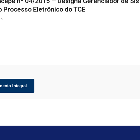
Facepe nº 04/2015 – Designa Gerenciador de Si
o Processo Eletrônico do TCE
15
mento Integral