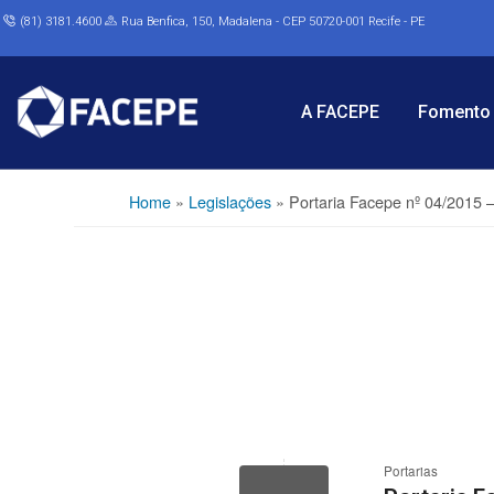
(81) 3181.4600
Rua Benfica, 150, Madalena - CEP 50720-001 Recife - PE
A FACEPE
Fomento 
Home
»
Legislações
»
Portaria Facepe nº 04/2015 
Portarias