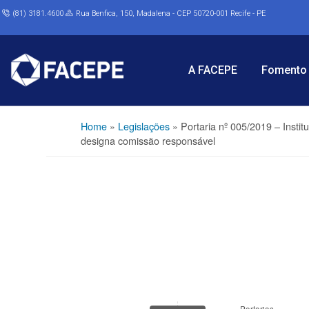
(81) 3181.4600
Rua Benfica, 150, Madalena - CEP 50720-001 Recife - PE
A FACEPE
Fomento 
Home
»
Legislações
»
Portaria nº 005/2019 – Inst
designa comissão responsável