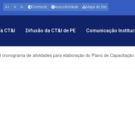
A+
A
A-
Contraste
Acessibilidade
Mapa do Site
à CT&I
Difusão da CT&I de PE
Comunicação Instituc
itui cronograma de atividades para elaboração do Plano de Capacitaç