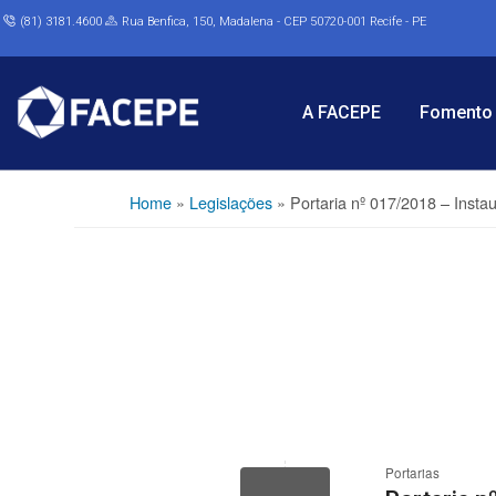
(81) 3181.4600
Rua Benfica, 150, Madalena - CEP 50720-001 Recife - PE
A FACEPE
Fomento 
Home
»
Legislações
»
Portaria nº 017/2018 – Insta
Portarias