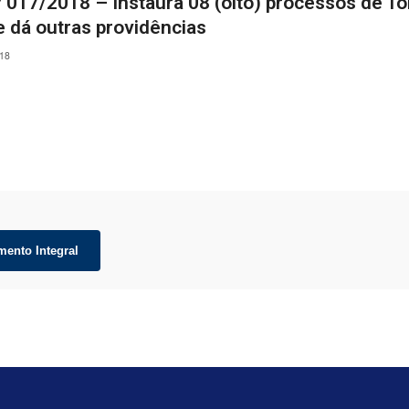
º 017/2018 – Instaura 08 (oito) processos de 
e dá outras providências
018
mento Integral