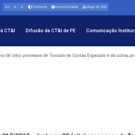
A+
A
A-
Contraste
Acessibilidade
Mapa do Site
à CT&I
Difusão da CT&I de PE
Comunicação Instituc
ura 08 (oito) processos de Tomada de Contas Especiais e dá outras pr