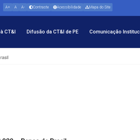
A+
A
A-
Contraste
Acessibilidade
Mapa do Site
à CT&I
Difusão da CT&I de PE
Comunicação Instituc
rasil