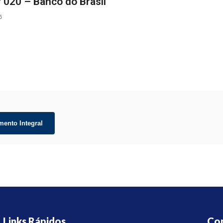
º 020 – Banco do Brasil
5
mento Integral
Links Rápidos
Co