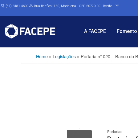
(81) 3181.4600
Rua Benfica, 150, Madalena - CEP 50720-001 Recife - PE
A FACEPE
Fomento 
Home
»
Legislações
»
Portaria nº 020 – Banco do B
Portarias