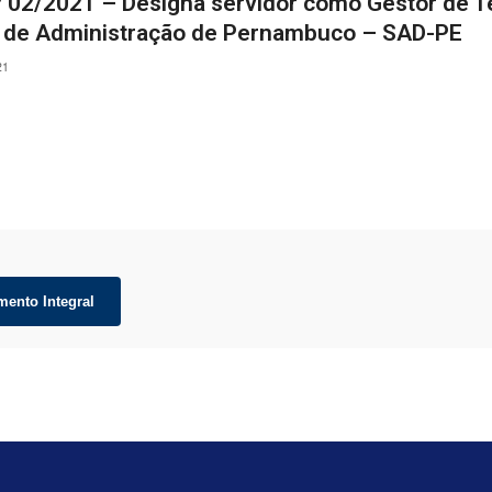
º 02/2021 – Designa servidor como Gestor de T
a de Administração de Pernambuco – SAD-PE
21
mento Integral