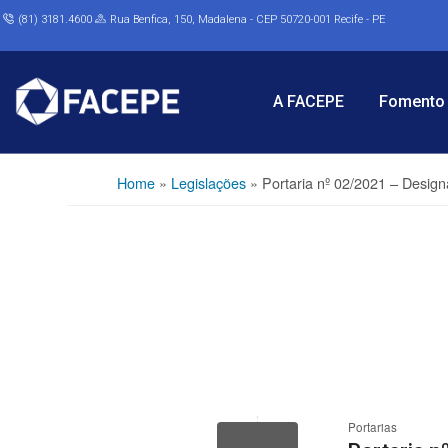
(81) 3181.4600
Rua Benfica, 150, Madalena - CEP 50720-001 Recife - PE
A FACEPE
Fomento 
Home
»
Legislações
»
Portaria nº 02/2021 – Desig
Portarias