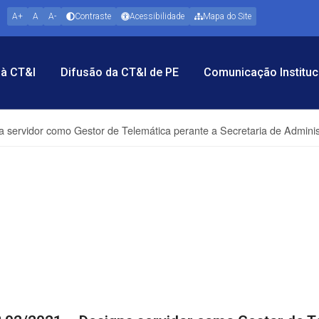
A+
A
A-
Contraste
Acessibilidade
Mapa do Site
à CT&I
Difusão da CT&I de PE
Comunicação Instituc
na servidor como Gestor de Telemática perante a Secretaria de Adm