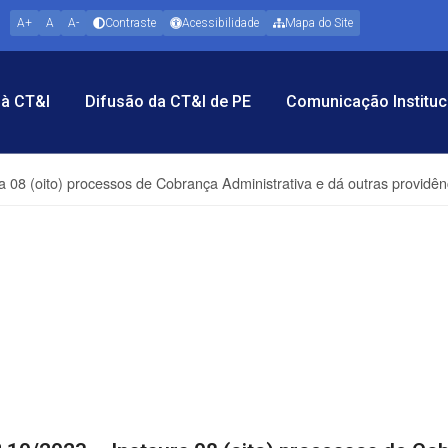
A+
A
A-
Contraste
Acessibilidade
Mapa do Site
à CT&I
Difusão da CT&I de PE
Comunicação Instituc
ra 08 (oito) processos de Cobrança Administrativa e dá outras providên