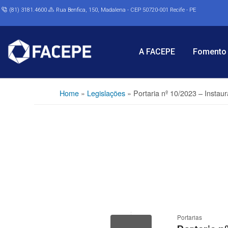
(81) 3181.4600
Rua Benfica, 150, Madalena - CEP 50720-001 Recife - PE
A FACEPE
Fomento 
Home
»
Legislações
»
Portaria nº 10/2023 – Instau
Portarias