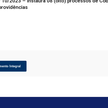
º 10/2023 – Instaura 08 (oito) processos de Co
providências
mento Integral