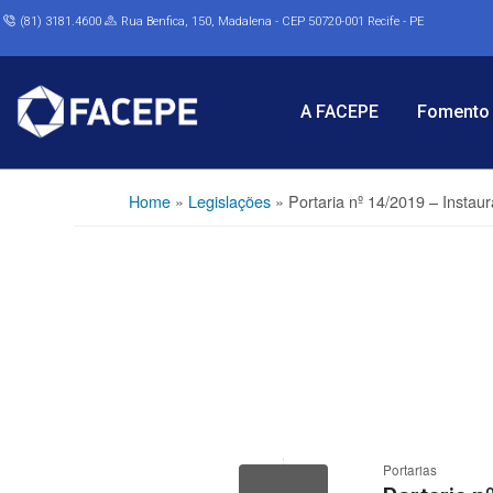
(81) 3181.4600
Rua Benfica, 150, Madalena - CEP 50720-001 Recife - PE
A FACEPE
Fomento 
Home
»
Legislações
»
Portaria nº 14/2019 – Insta
Portarias