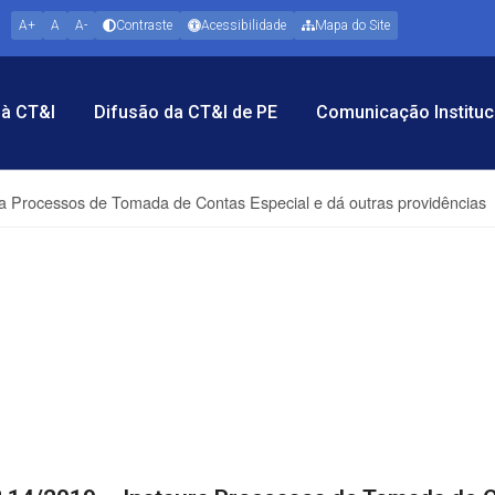
A+
A
A-
Contraste
Acessibilidade
Mapa do Site
à CT&I
Difusão da CT&I de PE
Comunicação Instituc
ura Processos de Tomada de Contas Especial e dá outras providências