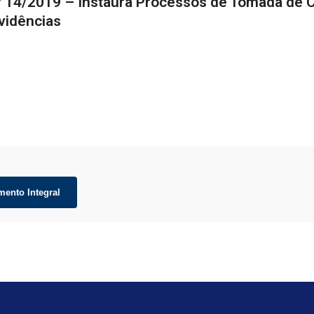
º 14/2019 – Instaura Processos de Tomada de C
vidências
mento Integral