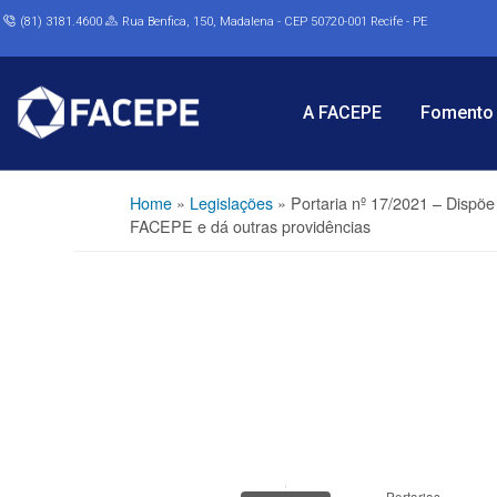
(81) 3181.4600
Rua Benfica, 150, Madalena - CEP 50720-001 Recife - PE
A FACEPE
Fomento 
Home
»
Legislações
»
Portaria nº 17/2021 – Dispõe
FACEPE e dá outras providências