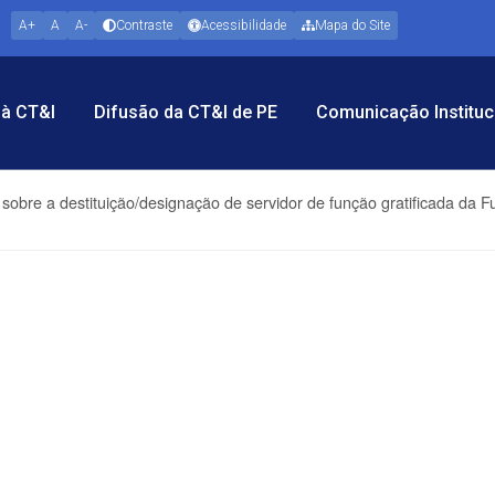
A+
A
A-
Contraste
Acessibilidade
Mapa do Site
à CT&I
Difusão da CT&I de PE
Comunicação Instituc
 sobre a destituição/designação de servidor de função gratificada da