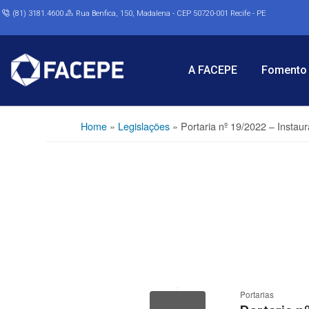
(81) 3181.4600
Rua Benfica, 150, Madalena - CEP 50720-001 Recife - PE
A FACEPE
Fomento 
Home
»
Legislações
»
Portaria nº 19/2022 – Instau
Portarias