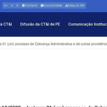
A+
A
A-
Contraste
Acessibilidade
Mapa do Site
à CT&I
Difusão da CT&I de PE
Comunicação Instituc
ra 01 (um) processo de Cobrança Administrativa e dá outras providênc