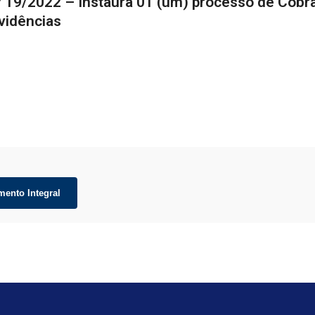
º 19/2022 – Instaura 01 (um) processo de Cobra
vidências
mento Integral