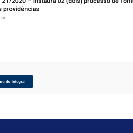
º 21/2020 – Instaura 02 (dois) processo de Tom
s providências
2020
mento Integral