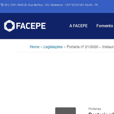
(81) 3181.4600
Rua Benfica, 150, Madalena - CEP 50720-001 Recife - PE
A FACEPE
Fomento 
Home
»
Legislações
»
Portaria nº 21/2020 – Instau
Portarias