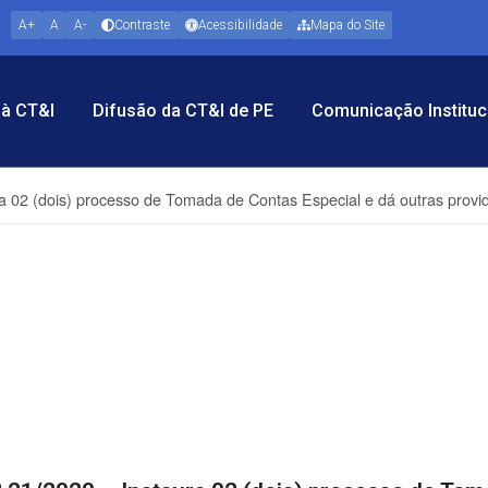
A+
A
A-
Contraste
Acessibilidade
Mapa do Site
à CT&I
Difusão da CT&I de PE
Comunicação Instituc
ra 02 (dois) processo de Tomada de Contas Especial e dá outras provi